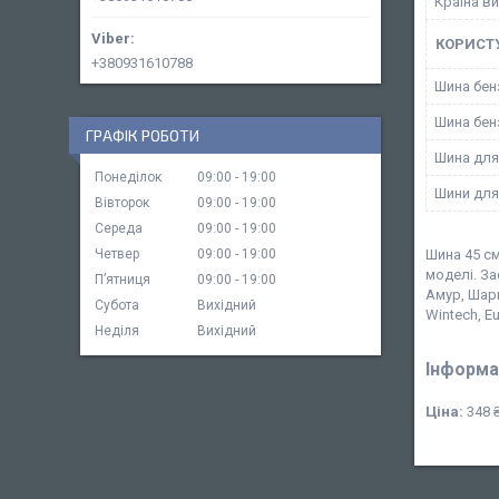
Країна в
КОРИСТ
+380931610788
Шина бен
Шина бен
ГРАФІК РОБОТИ
Шина для
Понеділок
09:00
19:00
Шини для
Вівторок
09:00
19:00
Середа
09:00
19:00
Четвер
09:00
19:00
Шина 45 см
моделі. За
Пʼятниця
09:00
19:00
Амур, Шарк,
Субота
Вихідний
Wintech, E
Неділя
Вихідний
Інформа
Ціна:
348 