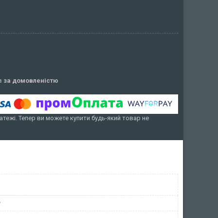
ів
за домовленістю
атежі. Тепер ви можете купити будь-який товар не
у