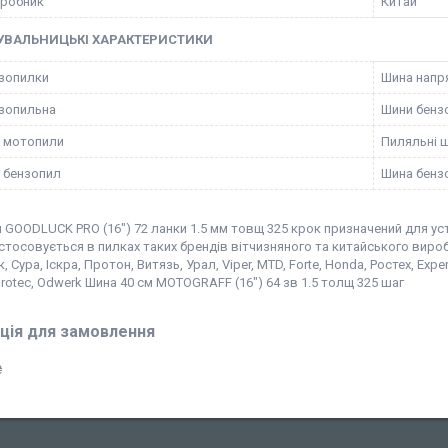
иробник
Китай
УВАЛЬНИЦЬКІ ХАРАКТЕРИСТИКИ
зопилки
Шина напр
зопильна
Шини бенз
 мотопили
Пиляльні 
 бензопил
Шина бенз
 GOODLUCK PRO (16") 72 ланки 1.5 мм товщ 325 крок призначений для ус
стосовується в пилках таких брендів вітчизняного та китайського виробн
 Сура, Іскра, Протон, Витязь, Урал, Viper, MTD, Forte, Honda, Ростех, Exper
urotec, Odwerk Шина 40 см MOTOGRAFF (16") 64 зв 1.5 толщ 325 шаг
ція для замовлення
₴