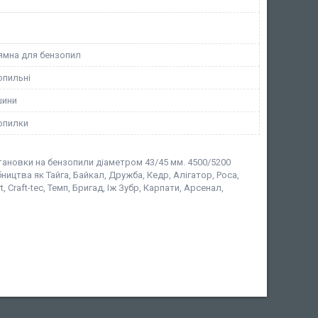
ямна для бензопил
опильні
шини
опилки
тановки на бензопили діаметром 43/45 мм. 4500/5200
ицтва як Тайга, Байкал, Дружба, Кедр, Алігатор, Роса,
t, Craft-tec, Темп, Бригад, Іж Зубр, Карпати, Арсенал,