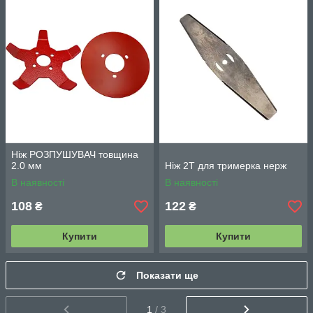
Ніж РОЗПУШУВАЧ товщина
2.0 мм
Ніж 2Т для тримерка нерж
В наявності
В наявності
108
122
₴
₴
Купити
Купити
Показати ще
1
/ 3