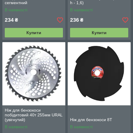
сегментний
h - 1,6)
В наявності
В наявності
234
236
₴
₴
Купити
Купити
Ніж для бензокоси
побідитовий 40т 255мм URAL
(увігнутий)
Ніж для бензокоси 8Т
В наявності
В наявності