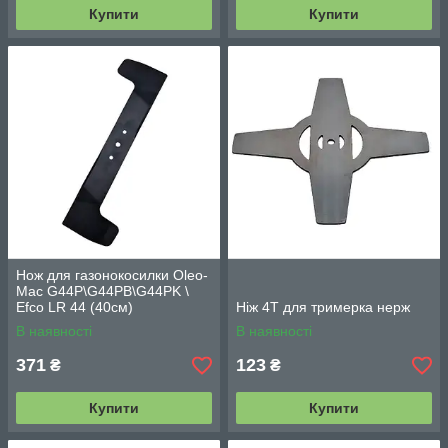
Купити
Купити
Нож для газонокосилки Oleo-
Mac G44P\G44PB\G44PK \
Efco LR 44 (40cм)
Ніж 4Т для тримерка нерж
В наявності
В наявності
371
123
₴
₴
Купити
Купити