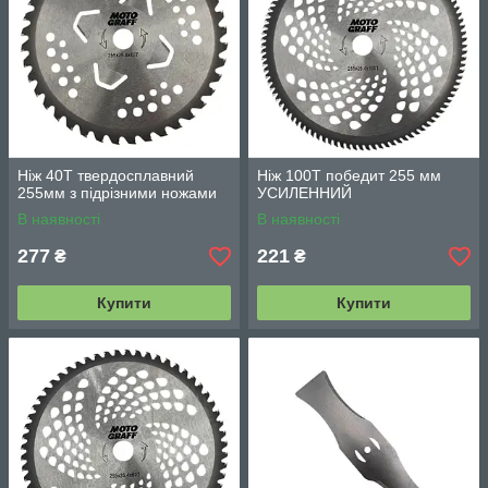
Ніж 40Т твердосплавний
Ніж 100Т победит 255 мм
255мм з підрізними ножами
УСИЛЕННИЙ
В наявності
В наявності
277
221
₴
₴
Купити
Купити