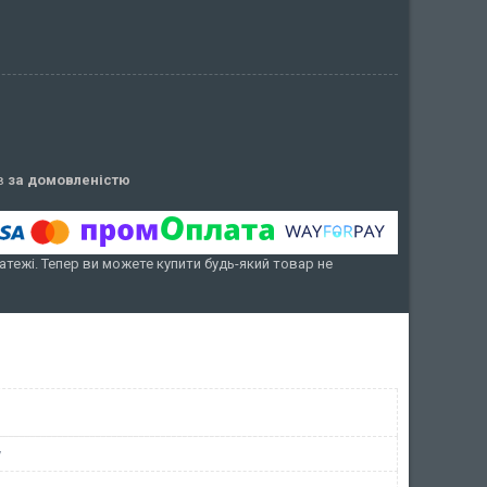
ів
за домовленістю
атежі. Тепер ви можете купити будь-який товар не
у