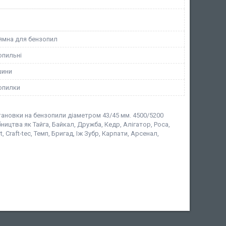
ямна для бензопил
опильні
шини
опилки
становки на бензопили діаметром 43/45 мм. 4500/5200
ицтва як Тайга, Байкал, Дружба, Кедр, Алігатор, Роса,
t, Craft-tec, Темп, Бригад, Іж Зубр, Карпати, Арсенал,