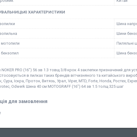
иробник
Китай
УВАЛЬНИЦЬКІ ХАРАКТЕРИСТИКИ
зопилки
Шина напр
зопильна
Шини бенз
 мотопили
Пиляльні 
 бензопил
Шина бенз
 NOKER PRO (16") 56 зв 1.3 товщ 3/8 крок 4 заклепки призначений для у
стосовується в пилках таких брендів вітчизняного та китайського виробн
 Сура, Іскра, Протон, Витязь, Урал, Viper, MTD, Forte, Honda, Ростех, Exper
urotec, Odwerk Шина 40 см MOTOGRAFF (16") 64 зв 1.5 толщ 325 шаг
ція для замовлення
₴