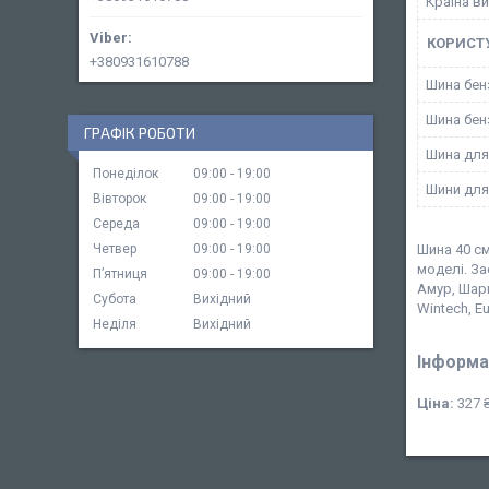
Країна в
КОРИСТ
+380931610788
Шина бен
Шина бен
ГРАФІК РОБОТИ
Шина для
Понеділок
09:00
19:00
Шини для
Вівторок
09:00
19:00
Середа
09:00
19:00
Четвер
09:00
19:00
Шина 40 см
моделі. За
Пʼятниця
09:00
19:00
Амур, Шарк,
Субота
Вихідний
Wintech, E
Неділя
Вихідний
Інформа
Ціна:
327 