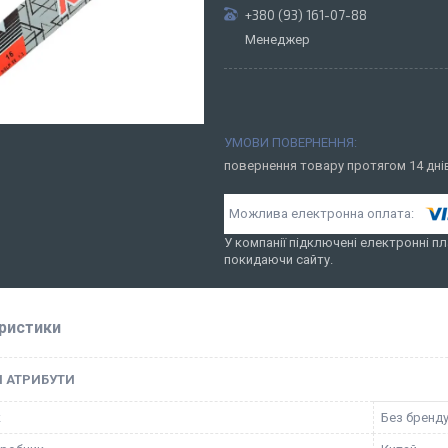
+380 (93) 161-07-88
Менеджер
повернення товару протягом 14 дн
У компанії підключені електронні пл
покидаючи сайту.
ристики
І АТРИБУТИ
к
Без бренд