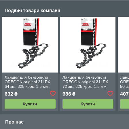
Подібні товари компанії
Ланцюг для бензопили
Ланцюг для бензопили
Ланц
OREGON original 21LPX
OREGON original 21LPX
OREG
64 зв., 325 крок, 1.5 мм,
72 зв., 325 крок, 1.5 мм,
50 з
супер зуб
супер зуб
632
686
407
₴
₴
Купити
Купити
Про нас