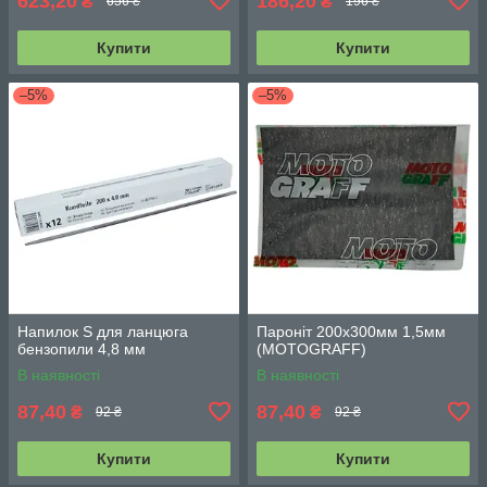
623,20
186,20
₴
₴
656 ₴
196 ₴
Купити
Купити
–5%
–5%
Напилок S для ланцюга
Пароніт 200х300мм 1,5мм
бензопили 4,8 мм
(MOTOGRAFF)
В наявності
В наявності
87,40
87,40
₴
₴
92 ₴
92 ₴
Купити
Купити