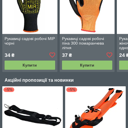
Рукавиці садові робочі МІР
Рукавиці садові робочі
Рука
чорні
піна 300 помаранчева
жіно
літня
одно
Сині
34
37
24
₴
₴
Купити
Купити
Акційні пропозиції та новинки
–5%
–5%