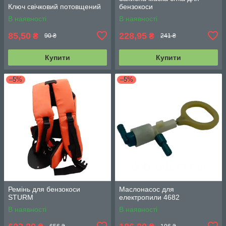
Ключ свічковий потовщений
бензокоси
В наявності
В наявності
85,50
228,95
₴
₴
90 ₴
241 ₴
Купити
Купити
–5%
–5%
Ремінь для бензокоси
Маслонасос для
STURM
електропили 4682
В наявності
В наявності