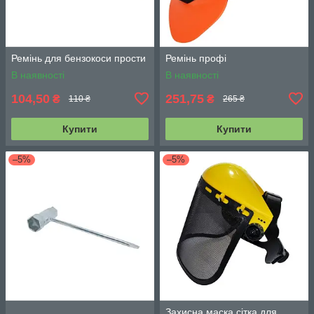
Ремінь для бензокоси прости
Ремінь профі
В наявності
В наявності
104,50
251,75
₴
₴
110 ₴
265 ₴
Купити
Купити
–5%
–5%
Захисна маска сітка для