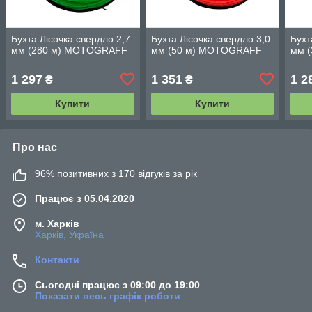
Бухта Лісочка свердло 2,7
Бухта Лісочка свердло 3,0
Бухт
мм (280 м) MOTOGRAFF
мм (50 м) MOTOGRAFF
мм 
1 297
1 351
1 2
₴
₴
Купити
Купити
Про нас
96% позитивних з 170 відгуків за рік
Працює з 05.04.2020
м. Харків
Харків, Україна
Контакти
Сьогодні працює з 09:00 до 19:00
Показати весь графік роботи