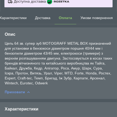
Доступна доставка
Характеристики
Доставка
Оплата
Умови повернення
Опис
Цепь 64 зв. супер зуб MOTOGRAFF METAL BOX призначений
для установки в бензокоси діаметром поршня 40/44 мм і
бензопили діаметром 43/45 мм, електрокоси (тримери) з
верхнім розташуванням двигуна. Застосовується в косах таких
брендів вітчизняного та китайського виробництва як Тайга,
Байкал, Дружба, Кедр, Алігатор, Роса, Амур, Шарк, Сура,
Іскра, Протон, Витязь, Урал, Viper, MTD, Forte, Honda, Ростех,
Expert, Craft-tec, Темп, Бригад, Іж Зубр, Карпати, Арсенал,
Wintech, Eurotec, Odwerk
Приховати
Характеристики