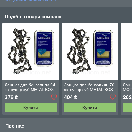
Подібні товари компанії
Ланцюг для бензопили 64
Ланцюг для бензопили 76
Ланц
зв. супер зуб METAL BOX
зв. супер зуб METAL BOX
MOT
376
404
262
₴
₴
Купити
Купити
Про нас