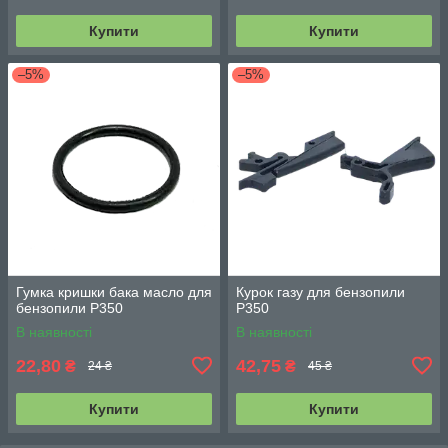
Купити
Купити
–5%
–5%
Гумка кришки бака масло для
Курок газу для бензопили
бензопили P350
P350
В наявності
В наявності
22,80
42,75
₴
₴
24 ₴
45 ₴
Купити
Купити