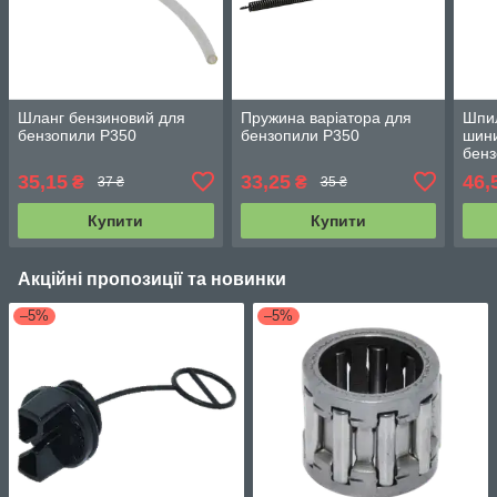
Шланг бензиновий для
Пружина варіатора для
Шпил
бензопили P350
бензопили P350
шини
бенз
35,15
33,25
46,
₴
₴
37 ₴
35 ₴
Купити
Купити
Акційні пропозиції та новинки
–5%
–5%