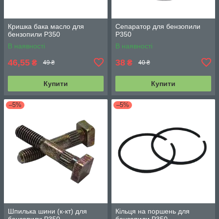
Кришка бака масло для
Сепаратор для бензопили
бензопили P350
P350
В наявності
В наявності
46,55
38
₴
₴
49 ₴
40 ₴
Купити
Купити
–5%
–5%
Шпилька шини (к-кт) для
Кільця на поршень для
бензопили P350
бензопили P350