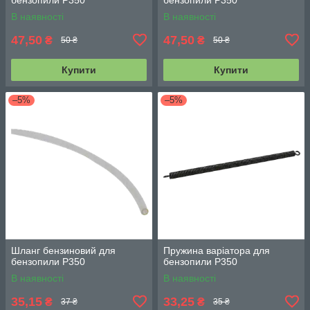
В наявності
В наявності
47,50
47,50
₴
₴
50 ₴
50 ₴
Купити
Купити
–5%
–5%
Шланг бензиновий для
Пружина варіатора для
бензопили P350
бензопили P350
В наявності
В наявності
35,15
33,25
₴
₴
37 ₴
35 ₴