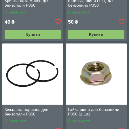
Кришка бака масло для
Шпилька шини (к-кт) для
бензопили P350
бензопили P350
В наявності
В наявності
49
50
₴
₴
Купити
Купити
Кільця на поршень для
Гайка шини для бензопили
бензопили P350
P350 (1 шт.)
В наявності
В наявності