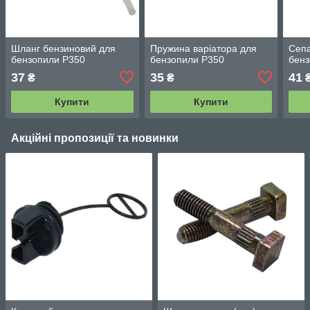
Шланг бензиновий для
Пружина варіатора для
Сепа
бензопили P350
бензопили P350
бенз
37
35
41
₴
₴
Купити
Купити
Акційні пропозиції та новинки