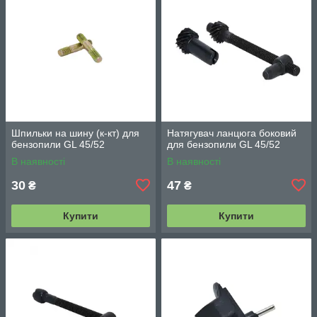
Шпильки на шину (к-кт) для
Натягувач ланцюга боковий
бензопили GL 45/52
для бензопили GL 45/52
В наявності
В наявності
30
47
₴
₴
Купити
Купити