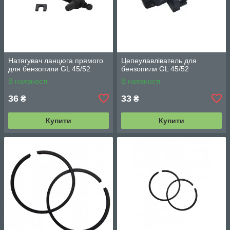
Натягувач ланцюга прямого
Цепеулавліватель для
для бензопили GL 45/52
бензопили GL 45/52
В наявності
В наявності
36
33
₴
₴
Купити
Купити