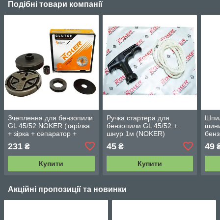
Подібні товари компанії
Зчеплення для бензопили
Ручка стартера для
Шпил
GL 45/52 NOKER (тарілка
бензопили GL 45/52 +
шини
+ зірка + сепаратор +
шнур 1м (NOKER)
бенз
шайба)
231
45
49
₴
₴
Купити
Купити
Акційні пропозиції та новинки