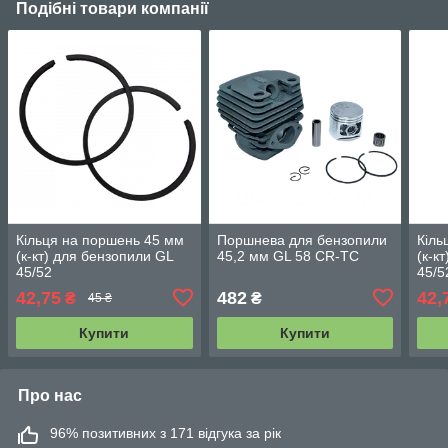
Подібні товари компанії
Кільця на поршень 45 мм
Поршнева для бензопили
Кіль
(к-кт) для бензопили GL
45,2 мм GL 58 CR-TC
(к-к
45/52
45/5
42,75
482
42,
₴
₴
45 ₴
Купити
Купити
Про нас
96% позитивних з 171 відгука за рік