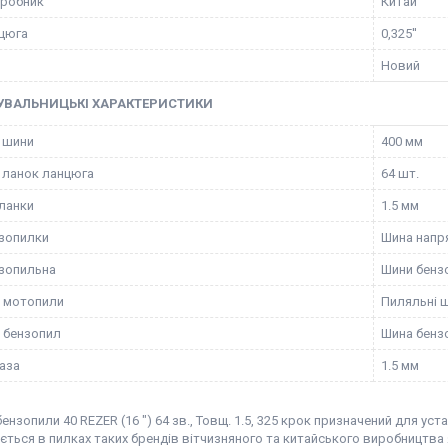
иробник
Китай
цюга
0,325''
Новий
УВАЛЬНИЦЬКІ ХАРАКТЕРИСТИКИ
 шини
400 мм
ь ланок ланцюга
64 шт.
ланки
1.5 мм
зопилки
Шина напр
зопильна
Шини бенз
 мотопили
Пиляльні 
 бензопил
Шина бенз
аза
1.5 мм
ензопили 40 REZER (16 ") 64 зв., Товщ. 1.5, 325 крок призначений для ус
ться в пилках таких брендів вітчизняного та китайського виробництва як