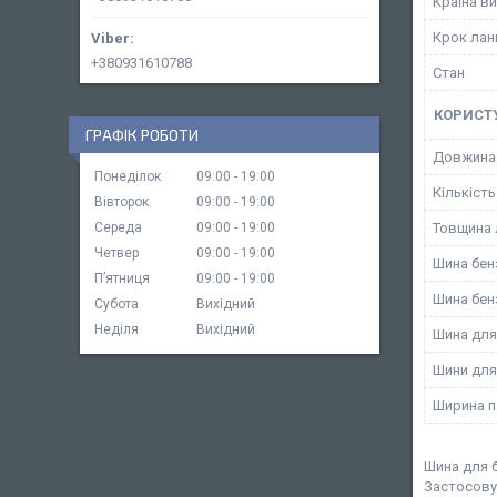
Країна в
Крок лан
+380931610788
Стан
КОРИСТ
ГРАФІК РОБОТИ
Довжина
Понеділок
09:00
19:00
Кількіст
Вівторок
09:00
19:00
Середа
09:00
19:00
Товщина 
Четвер
09:00
19:00
Шина бен
Пʼятниця
09:00
19:00
Шина бен
Субота
Вихідний
Неділя
Вихідний
Шина для
Шини для
Ширина п
Шина для б
Застосовує