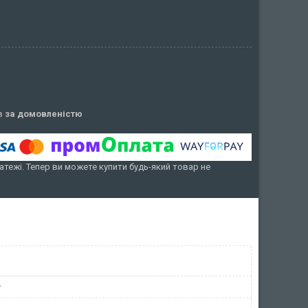
ів
за домовленістю
атежі. Тепер ви можете купити будь-який товар не
у