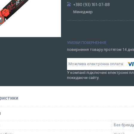
+380 (93) 161-07-88
Менеджер
повернення товару протягом 14 дн
У компанії підключені електронні пл
покидаючи сайту.
ристики
І
к
Без бренд