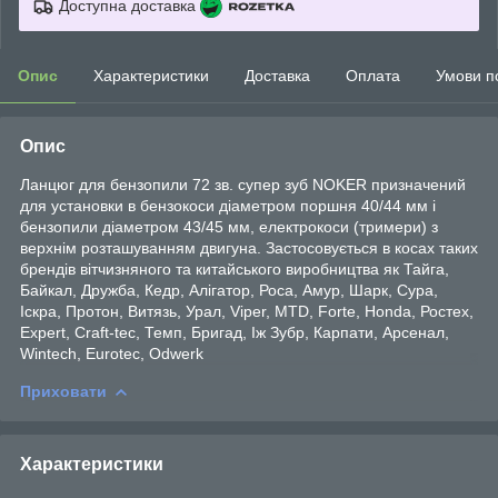
Доступна доставка
Опис
Характеристики
Доставка
Оплата
Умови п
Опис
Ланцюг для бензопили 72 зв. супер зуб NOKER призначений
для установки в бензокоси діаметром поршня 40/44 мм і
бензопили діаметром 43/45 мм, електрокоси (тримери) з
верхнім розташуванням двигуна. Застосовується в косах таких
брендів вітчизняного та китайського виробництва як Тайга,
Байкал, Дружба, Кедр, Алігатор, Роса, Амур, Шарк, Сура,
Іскра, Протон, Витязь, Урал, Viper, MTD, Forte, Honda, Ростех,
Expert, Craft-tec, Темп, Бригад, Іж Зубр, Карпати, Арсенал,
Wintech, Eurotec, Odwerk
Приховати
Характеристики