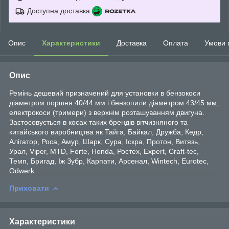
Доступна доставка
Опис
Характеристики
Доставка
Оплата
Умови 
Опис
Ремінь дешевий призначений для установки в бензокоси
діаметром поршня 40/44 мм і бензопили діаметром 43/45 мм,
електрокоси (тримери) з верхнім розташуванням двигуна.
Застосовується в косах таких брендів вітчизняного та
китайського виробництва як Тайга, Байкал, Дружба, Кедр,
Алігатор, Роса, Амур, Шарк, Сура, Іскра, Протон, Витязь,
Урал, Viper, MTD, Forte, Honda, Ростех, Expert, Craft-tec,
Темп, Бригад, Іж Зубр, Карпати, Арсенал, Wintech, Eurotec,
Odwerk
Приховати
Характеристики