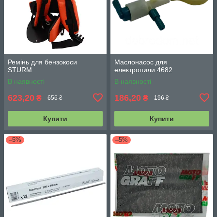
Ремінь для бензокоси
Маслонасос для
STURM
електропили 4682
В наявності
В наявності
623,20
186,20
₴
₴
656 ₴
196 ₴
Купити
Купити
–5%
–5%