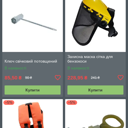
Захисна маска сітка для
Ключ свічковий потовщений
бензокоси
В наявності
В наявності
85,50
228,95
₴
₴
90 ₴
241 ₴
Купити
Купити
–5%
–5%