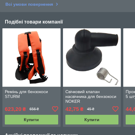
Всі умови повернення
Подібні товари компанії
Ремінь для бензокоси
Свічковий клапан
Прок
STURM
насвічника для бензокоси
5 шт
NOKER
623,20
42,75
44,
₴
₴
656 ₴
45 ₴
Купити
Купити