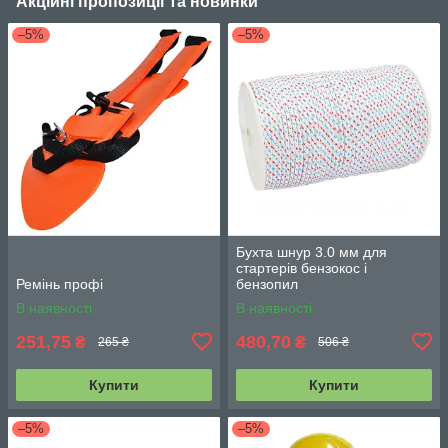
Акційні пропозиції та новинки
–5%
–5%
Бухта шнур 3.0 мм для
стартерів бензокос і
Ремінь профі
бензопил
В наявності
В наявності
251,75
480,70
₴
₴
265 ₴
506 ₴
Купити
Купити
–5%
–5%