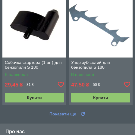
Собачка стартера (1 шт) для
Упор зубчастий для
бензопили S 180
бензопили S 180
В наявності
В наявності
29,45
47,50
₴
₴
31 ₴
50 ₴
Купити
Купити
Показати ще
Про нас