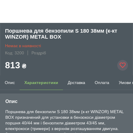
Поршнева для бензопили S 180 38мм (к-кт
WINZOR) METAL BOX
Немає в наявності
Код: 3200
Роздріб
813
₴
Опис
Характеристики
Доставка
Оплата
Умови 
Опис
Поршнева для бензопили S 180 38мм (к-кт WINZOR) METAL
BOX призначений для установки в бензокоси діаметром
поршня 40/44 мм і бензопили діаметром 43/45 мм,
електрокоси (тримери) з верхнім розташуванням двигуна.