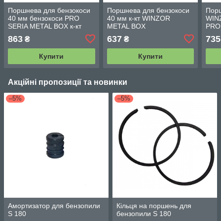
Поршнева для бензокоси
Поршнева для бензокоси
Порш
40 мм бензокоси PRO
40 мм к-кт WINZOR
WIN
SERIA METAL BOX к-кт
METAL BOX
PRO 
WINZOR
GL 5
863
637
735
₴
₴
Купити
Купити
Акційні пропозиції та новинки
–5%
–5%
Амортизатор для бензопили
Кільця на поршень для
S 180
бензопили S 180