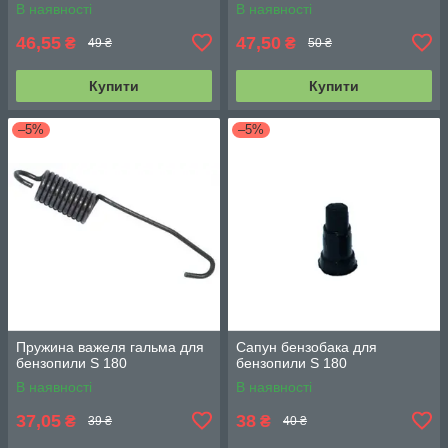
В наявності
В наявності
46,55
47,50
₴
₴
49 ₴
50 ₴
Купити
Купити
–5%
–5%
Пружина важеля гальма для
Сапун бензобака для
бензопили S 180
бензопили S 180
В наявності
В наявності
37,05
38
₴
₴
39 ₴
40 ₴