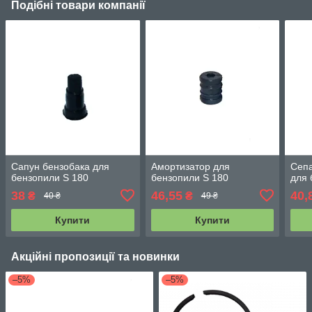
Подібні товари компанії
Сапун бензобака для
Амортизатор для
Сеп
бензопили S 180
бензопили S 180
для 
38
46,55
40,
₴
₴
40 ₴
49 ₴
Купити
Купити
Акційні пропозиції та новинки
–5%
–5%