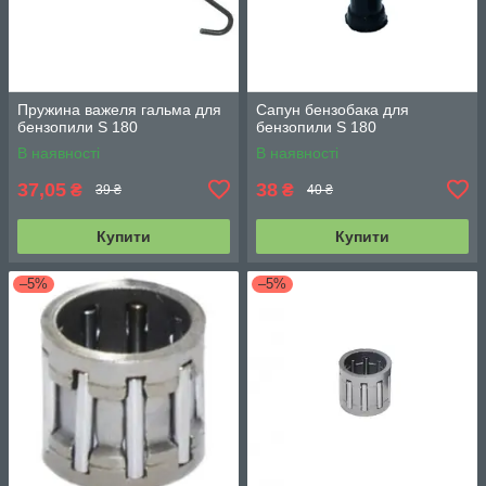
Пружина важеля гальма для
Сапун бензобака для
бензопили S 180
бензопили S 180
В наявності
В наявності
37,05
38
₴
₴
39 ₴
40 ₴
Купити
Купити
–5%
–5%