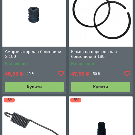
Амортизатор для бензопили
Кільця на поршень для
S 180
бензопили S 180
В наявності
В наявності
46,55
47,50
₴
₴
49 ₴
50 ₴
Купити
Купити
–5%
–5%