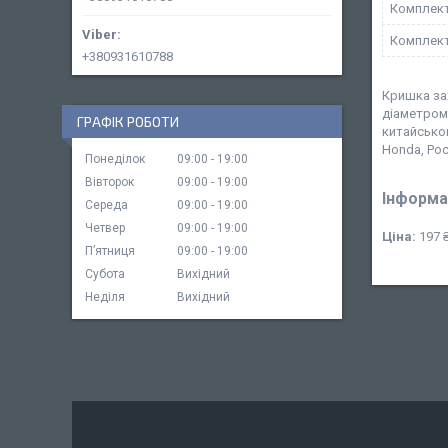
Комплект
Комплект
+380931610788
Кришка за
діаметром 
ГРАФІК РОБОТИ
китайськог
Honda, Рост
Понеділок
09:00
19:00
Вівторок
09:00
19:00
Інформа
Середа
09:00
19:00
Четвер
09:00
19:00
Ціна:
197 
Пʼятниця
09:00
19:00
Субота
Вихідний
Неділя
Вихідний