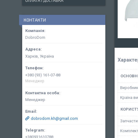
ОПЛАТА І ДОСТАВКА
КОНТАКТИ
DobroDom
Харків, Україна
Характе
+380 (93) 161-07-88
ОСНОВН
Менеджер
Виробни
Країна в
Менеджер
КОРИСТ
dobrodom.kh@gmail.com
Запчасти
Комплект
+380931610788