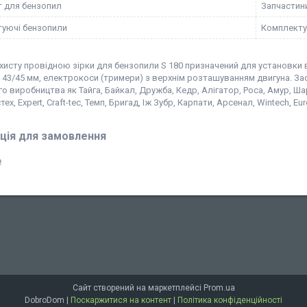
 для бензопил
Запчастин
уючі бензопили
Комплекту
хисту провідною зірки для бензопили S 180 призначений для установки 
43/45 мм, електрокоси (тримери) з верхнім розташуванням двигуна. Зас
о виробництва як Тайга, Байкал, Дружба, Кедр, Алігатор, Роса, Амур, Шарк,
ех, Expert, Craft-tec, Темп, Бригад, Іж Зубр, Карпати, Арсенал, Wintech, Eu
ція для замовлення
₴
Сайт створений на маркетплейсі
Prom.ua
DobroDom |
Поскаржитися на контент
|
Політика конфіденційності