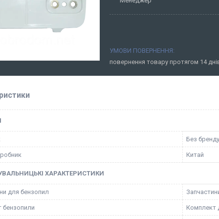
Менеджер
повернення товару протягом 14 дн
ристики
І
к
Без бренд
иробник
Китай
УВАЛЬНИЦЬКІ ХАРАКТЕРИСТИКИ
ни для бензопил
Запчастин
 бензопили
Комплект 