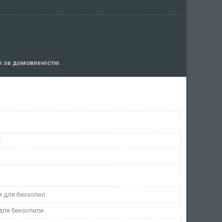
ів
за домовленістю
у
и для бензопил
для бензопили