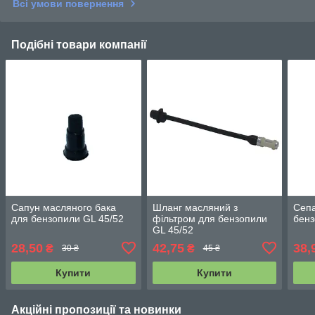
Всі умови повернення
Подібні товари компанії
Сапун масляного бака
Шланг масляний з
Сепа
для бензопили GL 45/52
фільтром для бензопили
бенз
GL 45/52
28,50
42,75
38,
₴
₴
30 ₴
45 ₴
Купити
Купити
Акційні пропозиції та новинки