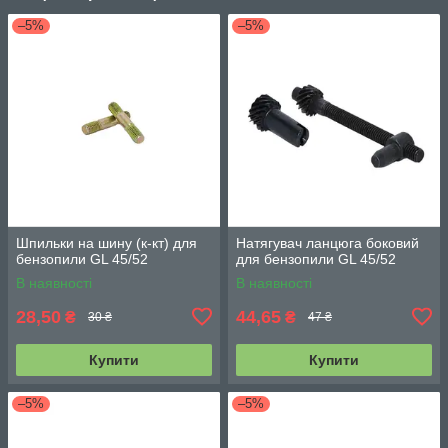
–5%
–5%
Шпильки на шину (к-кт) для
Натягувач ланцюга боковий
бензопили GL 45/52
для бензопили GL 45/52
В наявності
В наявності
28,50
44,65
₴
₴
30 ₴
47 ₴
Купити
Купити
–5%
–5%