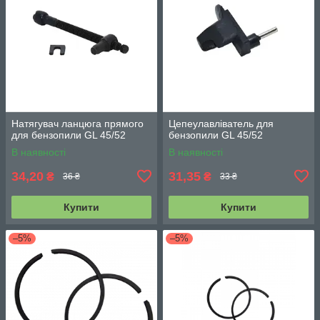
Натягувач ланцюга прямого
Цепеулавліватель для
для бензопили GL 45/52
бензопили GL 45/52
В наявності
В наявності
34,20
31,35
₴
₴
36 ₴
33 ₴
Купити
Купити
–5%
–5%