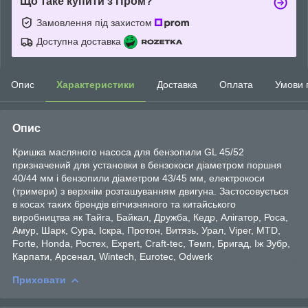
Що таке купити з Пром?
Замовлення під захистом
Доступна доставка
Опис
Характеристики
Доставка
Оплата
Умови 
Опис
Кришка масляного насоса для бензопили GL 45/52
призначений для установки в бензокоси діаметром поршня
40/44 мм і бензопили діаметром 43/45 мм, електрокоси
(тримери) з верхнім розташуванням двигуна. Застосовується
в косах таких брендів вітчизняного та китайського
виробництва як Тайга, Байкал, Дружба, Кедр, Алігатор, Роса,
Амур, Шарк, Сура, Іскра, Протон, Витязь, Урал, Viper, MTD,
Forte, Honda, Ростех, Expert, Craft-tec, Темп, Бригад, Іж Зубр,
Карпати, Арсенал, Wintech, Eurotec, Odwerk
Приховати