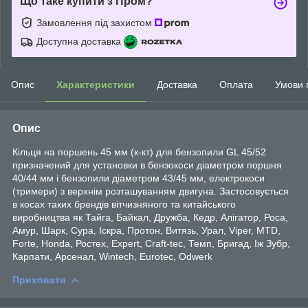
Що таке купити з Пром?
Замовлення під захистом
Доступна доставка
Опис
Характеристики
Доставка
Оплата
Умови 
Опис
Кільця на поршень 45 мм (к-кт) для бензопили GL 45/52
призначений для установки в бензокоси діаметром поршня
40/44 мм і бензопили діаметром 43/45 мм, електрокоси
(тримери) з верхнім розташуванням двигуна. Застосовується
в косах таких брендів вітчизняного та китайського
виробництва як Тайга, Байкал, Дружба, Кедр, Алігатор, Роса,
Амур, Шарк, Сура, Іскра, Протон, Витязь, Урал, Viper, MTD,
Forte, Honda, Ростех, Expert, Craft-tec, Темп, Бригад, Іж Зубр,
Карпати, Арсенал, Wintech, Eurotec, Odwerk
Приховати