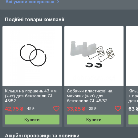
Всі умови повернення
Подібні товари компанії
Кільця на поршень 43 мм
Собачки пластикові на
Кіль
(к-кт) для бензопили GL
маховик (к-кт) для
+ пр
45/52
бензопили GL 45/52
для 
(NO
42,75
33,25
63
₴
₴
45 ₴
35 ₴
Купити
Купити
Акційні пропозиції та новинки