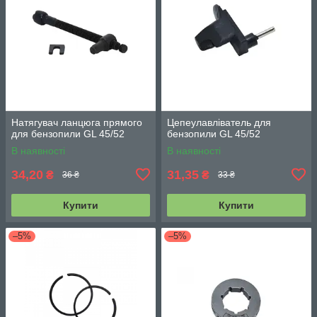
Натягувач ланцюга прямого
Цепеулавліватель для
для бензопили GL 45/52
бензопили GL 45/52
В наявності
В наявності
34,20
31,35
₴
₴
36 ₴
33 ₴
Купити
Купити
–5%
–5%