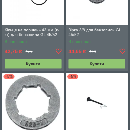
Кільця на поршень 43 мм (к-
Зірка 3/8 для бензопили GL
кт) для бензопили GL 45/52
45/52
В наявності
В наявності
42,75
44,65
₴
₴
45 ₴
47 ₴
Купити
Купити
–5%
–5%