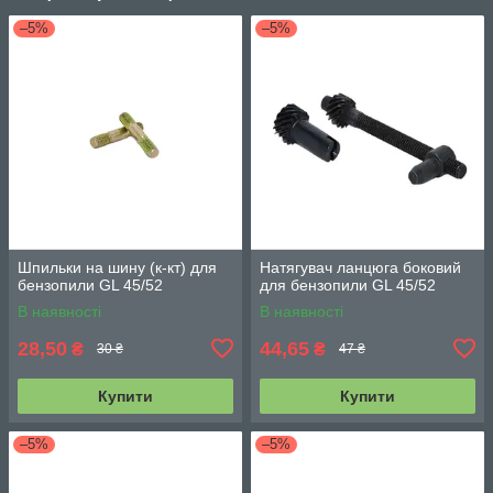
–5%
–5%
Шпильки на шину (к-кт) для
Натягувач ланцюга боковий
бензопили GL 45/52
для бензопили GL 45/52
В наявності
В наявності
28,50
44,65
₴
₴
30 ₴
47 ₴
Купити
Купити
–5%
–5%