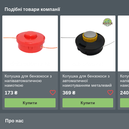
Подібні товари компанії
Котушка для бензокоси з
Котушка для бензокоси з
Коту
напівавтоматичною
автоматичної
напі
намоткою
намотуванням металевий
намо
носик NEW
173
369
240
₴
₴
Купити
Купити
Про нас