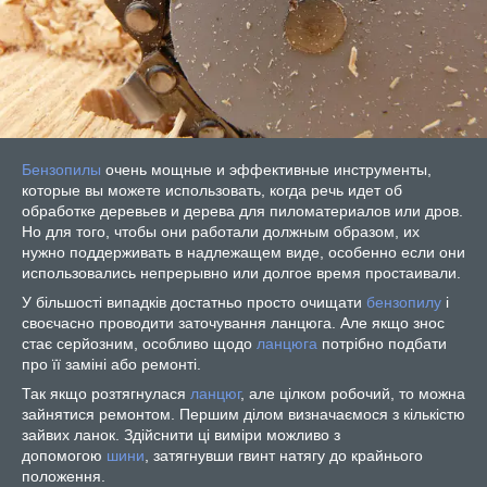
Бензопилы
очень мощные и эффективные инструменты,
которые вы можете использовать, когда речь идет об
обработке деревьев и дерева для пиломатериалов или дров.
Но для того, чтобы они работали должным образом, их
нужно поддерживать в надлежащем виде, особенно если они
использовались непрерывно или долгое время простаивали.
У більшості випадків достатньо просто очищати
бензопилу
і
своєчасно проводити заточування ланцюга. Але якщо знос
стає серйозним, особливо щодо
ланцюга
потрібно подбати
про її заміні або ремонті.
Так якщо розтягнулася
ланцюг
, але цілком робочий, то можна
зайнятися ремонтом. Першим ділом визначаємося з кількістю
зайвих ланок. Здійснити ці виміри можливо з
допомогою
шини
, затягнувши гвинт натягу до крайнього
положення.