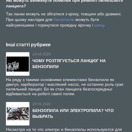
Які можуть виникнути помилки при ремонті пиляльного
ланцюга?
Так ланки можуть не збігатися з кроку, товщині або довжині.
При цьому наслідки для
бензопили
можуть бути
найсумнішими і торкнутися провідну зірочку і
шину
.
Інші статті рубрики
24.04.2020
ЧОМУ РОЗТЯГУЄТЬСЯ ЛАНЦЮГ НА
БЕНЗОПИЛИ
На ряду з такими основними елементами бензопили як
двигун, карбюратор і масляний насос, не останню роль грає
пиляльний ланцюг. Бо як стан ланцюга безпосередньо
відбивається на роботі самої пилки.
24.04.2020
БЕНЗОПИЛА ИЛИ ЭЛЕКТРОПИЛА? ЧТО
ВЫБРАТЬ
Несмотря на то что электро и бензопилы используются для