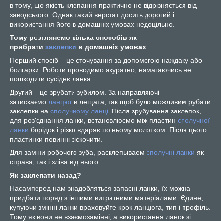
в тому, що якість клепання практично не відрізняється від
заводського. Однак такий верстат досить дорогий і
використання його в домашніх умовах недоцільно.
Тому розглянемо кілька способів як
прибрати
заклепки
в домашніх умовах
Перший спосіб – це сточування за допомогою наждаку або
болгарки. Роботи проводимо акуратно, намагаючись не
пошкодити сусіднє ланка.
Другий – це зрубати зубилом. За направляючі
затискаємо
ланцюг
в лещата, так щоб було можливим рубати
заклепки на
сполучному ланці
. Після зрубування заклепок,
для роз'єднання ланки, встановлюємо між пластин
сполучної
ланки
борідок і різко вдаряє по ньому молотком. Після цього
пластинки повинні зіскочити.
Для заміни робочого зуба, расклепываем
сполучні ланки
як
справа, так і зліва від нього.
Як заклепати назад?
Насамперед нам знадобляться запасні ланки, їх можна
придбати поряд з іншими витратними матеріалами. Єдине,
купуючи змінні ланки враховуйте крок ланцюга, тип і профіль.
Тому як вони не взаємозамінні, а використання ланок зі