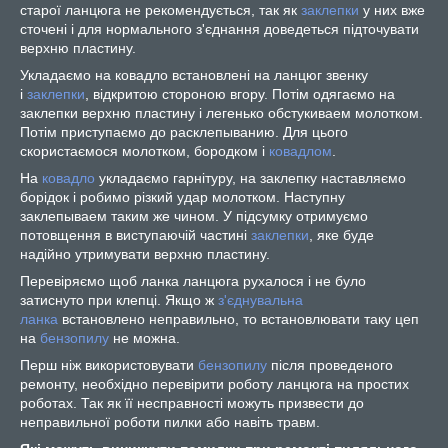
старої ланцюга не рекомендується, так як
заклепки
у них вже
сточені і для нормального з'єднання доведеться підточувати
верхню пластину.
Укладаємо на ковадло встановлені на ланцюг звенку
і
заклепки
, відкритою стороною вгору. Потім одягаємо на
заклепки верхню пластину і легенько обстукиваем молотком.
Потім приступаємо до расклепыванию. Для цього
скористаємося молотком, бородком і
ковадлом
.
На
ковадло
укладаємо гарнітуру, на заклепку наставляємо
борідок і робимо різкий удар молотком. Наступну
заклепываем таким же чином. У підсумку отримуємо
потовщення в виступаючій частині
заклепки
, яке буде
надійно утримувати верхню пластину.
Перевіряємо щоб ланка ланцюга рухалося і не було
затиснуто при клепці. Якщо ж
з'єднувальна
ланка
встановлено неправильно, то встановлювати таку цеп
на
бензопилу
не можна.
Перш ніж використовувати
бензопилу
після проведеного
ремонту, необхідно перевірити роботу ланцюга на простих
роботах. Так як її несправності можуть призвести до
неправильної роботи пилки або навіть травм.