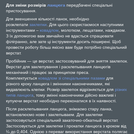
Для зміни розмірів
ланцюга
передбачені спеціальні
пристосування.
Для зменшення кількості ланок, необхідно
розклепати
заклепки
. Для цього скористаємося наступними
інструментами –
ковадлом
, молотком, лещатами, наждаком.
З їх допомогою вам звичайно не вдасться спрацювати
філігранно, але зате ці інструменти досить поширені. Щоб
провести роботу більш якісно вам буде потрібно спеціальний
верстат.
Пробійник — це верстат, застосовуваний для зняття заклепок.
Верстат для заклепування і расклепывания ланцюгів
механічний і працює за принципом преса.
Комплектується
ковадлом зі спеціальними пазами
для
різного кроку ланцюга і змінними наконечниками, які
видавлюють клепки. Розмір заклепок відрізняється для
різних
типів ланцюга
, тому змінні наконечники дійсно важливі і
купуючи верстат необхідно переконатися в їх наявності.
Після расклепывания ланцюга, знімаємо стару ланка,
встановлюємо нове і заклепываем. Для заклепки
застосовується спеціальний закаточно-обкатный верстат.
Застосовується для заклепки і прокатки ланцюга з кроком від
¼ до 0,404. Однією з переваг використання верстата полягає